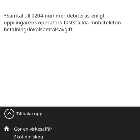
*Samtal till 0204-nummer debiteras enligt
uppringarens operatörs fastställda mobiltelefon
betalning/lokalsamtalsavgift.
Tillbaka upp
Gör en virkesaffär
Sköt din skog