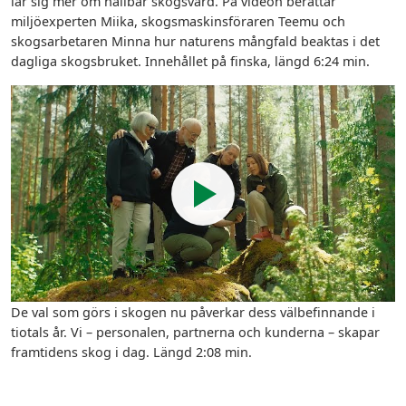
lär sig mer om hållbar skogsvård. På videon berättar
miljöexperten Miika, skogsmaskinsföraren Teemu och
skogsarbetaren Minna hur naturens mångfald beaktas i det
dagliga skogsbruket. Innehållet på finska, längd 6:24 min.
De val som görs i skogen nu påverkar dess välbefinnande i
tiotals år. Vi – personalen, partnerna och kunderna – skapar
framtidens skog i dag. Längd 2:08 min.