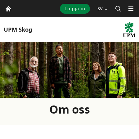
Logga in
SV
UPM
Skog
Om oss