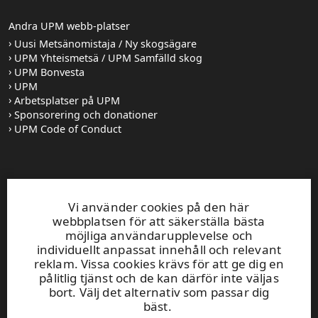
Andra UPM webb-platser
Uusi Metsänomistaja / Ny skogsägare
UPM Yhteismetsä / UPM Samfälld skog
UPM Bonvesta
UPM
Arbetsplatser på UPM
Sponsorering och donationer
UPM Code of Conduct
Kundservice
Vi använder cookies på den här
0204165100
webbplatsen för att säkerställa bästa
Öppet mån-fre 8–16
möjliga användarupplevelse och
UPM Skog skogsväxeln
0204 16121
individuellt anpassat innehåll och relevant
fornamn.efternamn@upm.com
reklam. Vissa cookies krävs för att ge dig en
pålitlig tjänst och de kan därför inte väljas
Skogskundansvarigas kontaktuppgifter
bort. Välj det alternativ som passar dig
Skogsservicekontorens kontaktuppgifter
bäst.
Kontaktbegäran