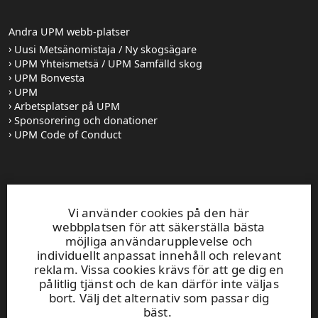
Andra UPM webb-platser
Uusi Metsänomistaja / Ny skogsägare
UPM Yhteismetsä / UPM Samfälld skog
UPM Bonvesta
UPM
Arbetsplatser på UPM
Sponsorering och donationer
UPM Code of Conduct
Kundservice
Vi använder cookies på den här
0204165100
webbplatsen för att säkerställa bästa
Öppet mån-fre 8–16
möjliga användarupplevelse och
UPM Skog skogsväxeln
0204 16121
individuellt anpassat innehåll och relevant
fornamn.efternamn@upm.com
reklam. Vissa cookies krävs för att ge dig en
pålitlig tjänst och de kan därför inte väljas
Skogskundansvarigas kontaktuppgifter
bort. Välj det alternativ som passar dig
Skogsservicekontorens kontaktuppgifter
bäst.