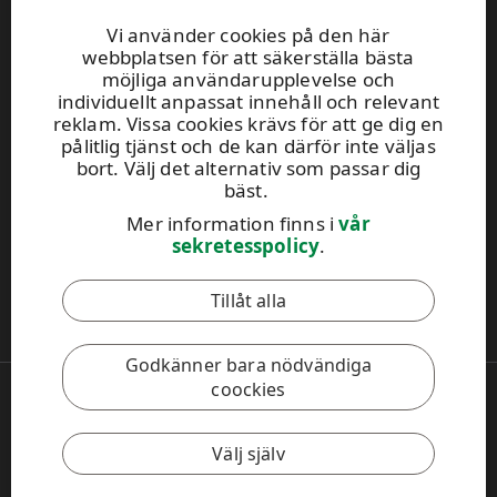
Kundservice
Vi använder cookies på den här
0204165100
webbplatsen för att säkerställa bästa
Öppet mån-fre 8–16
möjliga användarupplevelse och
UPM Skog skogsväxeln
0204 16121
individuellt anpassat innehåll och relevant
fornamn.efternamn@upm.com
reklam. Vissa cookies krävs för att ge dig en
pålitlig tjänst och de kan därför inte väljas
Skogskundansvarigas kontaktuppgifter
bort. Välj det alternativ som passar dig
Skogsservicekontorens kontaktuppgifter
bäst.
Kontaktbegäran
Mer information finns i
vår
Meddela nya kontaktuppgifter
sekretesspolicy
.
Denna webbplats skyddas av reCAPTCHA och
Googles
Tillåt alla
sekretesspolicy
och
användarvillkor
gäller.
Godkänner bara nödvändiga
coockies
Copyright 2026 UPM. Alla rättigheter förbehålls.
Användarvillkor
Sekretesspolicy
Cookie-inställningar
Välj själv