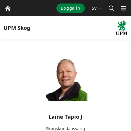
Logga in
SV
UPM
Skog
Laine Tapio J
Skogskundansvarig