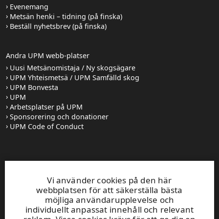
Evenemang
Metsän henki – tidning (på finska)
Beställ nyhetsbrev (på finska)
Andra UPM webb-platser
Uusi Metsänomistaja / Ny skogsägare
UPM Yhteismetsä / UPM Samfälld skog
UPM Bonvesta
UPM
Arbetsplatser på UPM
Sponsorering och donationer
UPM Code of Conduct
Kundservice
Vi använder cookies på den här
0204165100
webbplatsen för att säkerställa bästa
Öppet mån-fre 8–16
möjliga användarupplevelse och
UPM Skog skogsväxeln
0204 16121
individuellt anpassat innehåll och relevant
fornamn.efternamn@upm.com