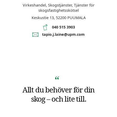
Virkeshandel, Skogstjänster, Tjänster för
skogsfastighetsskötsel
Keskustie 13,
52200
PUUMALA
040 515 3903
tapio.j.laine@upm.com
Allt du behöver för din
skog – och lite till.