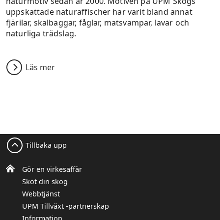
naturmotiv sedan år 2000. Motiven på UPM Skogs
uppskattade naturaffischer har varit bland annat
fjärilar, skalbaggar, fåglar, matsvampar, lavar och
naturliga trädslag.
Läs mer
Tillbaka upp
Gör en virkesaffär
Sköt din skog
Webbtjänst
UPM Tillväxt -partnerskap
Information