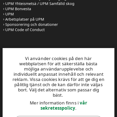
UPM Yhteismetsä / UPM Samfälld skog
UPM Bonvesta
UPM
Arbetsplatser på UPM
Sponsorering och donationer
UPM Code of Conduct
Kundservice
Vi använder cookies på den här
0204165100
webbplatsen för att säkerställa bästa
Öppet mån-fre 8–16
möjliga användarupplevelse och
UPM Skog skogsväxeln
0204 16121
individuellt anpassat innehåll och relevant
fornamn.efternamn@upm.com
reklam. Vissa cookies krävs för att ge dig en
pålitlig tjänst och de kan därför inte väljas
Skogskundansvarigas kontaktuppgifter
bort. Välj det alternativ som passar dig
Skogsservicekontorens kontaktuppgifter
bäst.
Kontaktbegäran
Mer information finns i
vår
Meddela nya kontaktuppgifter
sekretesspolicy
.