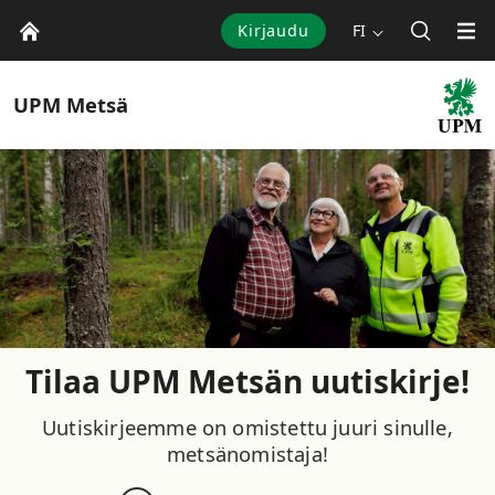
Kirjaudu
FI
UPM
Metsä
Tilaa UPM Metsän uutiskirje!
Uutiskirjeemme on omistettu juuri sinulle,
metsänomistaja!