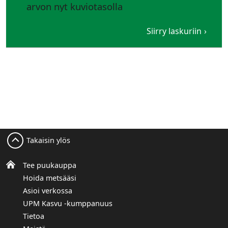
arvon nyt kuviotasolla
Siirry laskuriin
Takaisin ylös
Tee puukauppa
Hoida metsääsi
Asioi verkossa
UPM Kasvu -kumppanuus
Tietoa