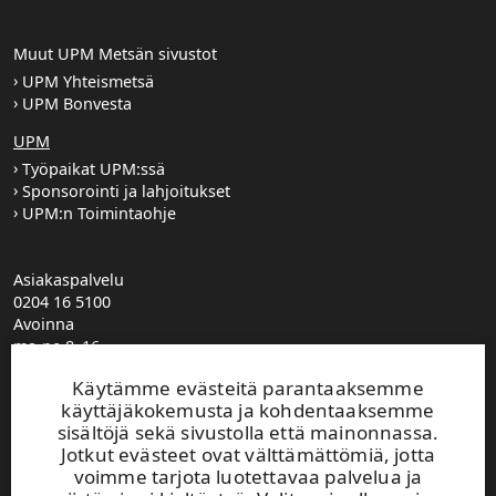
Muut UPM Metsän sivustot
UPM Yhteismetsä
UPM Bonvesta
UPM
Työpaikat UPM:ssä
Sponsorointi ja lahjoitukset
UPM:n Toimintaohje
Asiakaspalvelu
0204 16 5100
Avoinna
ma-pe 8–16
UPM Metsä puhelinvaihde
Käytämme evästeitä parantaaksemme
0204 16 121
käyttäjäkokemusta ja kohdentaaksemme
etunimi.sukunimi@upm.com
sisältöjä sekä sivustolla että mainonnassa.
Metsäasiakasvastaavien yhteystiedot
Jotkut evästeet ovat välttämättömiä, jotta
Metsäpalvelutoimistojen yhteystiedot
voimme tarjota luotettavaa palvelua ja
Jätä yhteydenottopyyntö