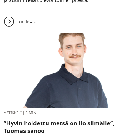
ja suunnitella tulevia toimenpiteitä.
Lue lisää
ARTIKKELI
|
3 MIN
”Hyvin hoidettu metsä on ilo silmälle”,
Tuomas sanoo