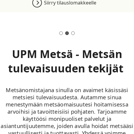
Siirry tilauslomakkeelle
UPM Metsä - Metsän
tulevaisuuden tekijät
Metsänomistajana sinulla on avaimet käsissäsi
metsiesi tulevaisuudesta. Autamme sinua
menestymään metsäomaisuutesi hoitamisessa
arvoihisi ja tavoitteisiisi pohjaten. Tarjoamme
käyttöösi monipuoliset palvelut ja
asiantuntijuutemme, joiden avulla hoidat metsääsi
vastuullisesti ja tuottavasti. Yhdessä voimme