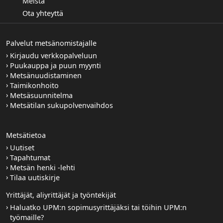
Meistä
Ota yhteyttä
Palvelut metsänomistajalle
Kirjaudu verkkopalveluun
Puukauppa ja puun myynti
Metsänuudistaminen
Taimikonhoito
Metsäsuunnitelma
Metsätilan sukupolvenvaihdos
Metsätietoa
Uutiset
Tapahtumat
Metsän henki -lehti
Tilaa uutiskirje
Yrittäjät, aliyrittäjät ja työntekijät
Haluatko UPM:n sopimusyrittäjäksi tai töihin UPM:n
työmaille?