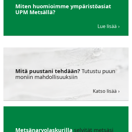
Miten huomioimme ympäristöasiat
UPM Metsällä?
Lue lisää
Mitä puustani tehdään?
Tutustu puun
moniin mahdollisuuksiin
Katso lisää
Metsänarvolaskurilla
selvität metsäsi