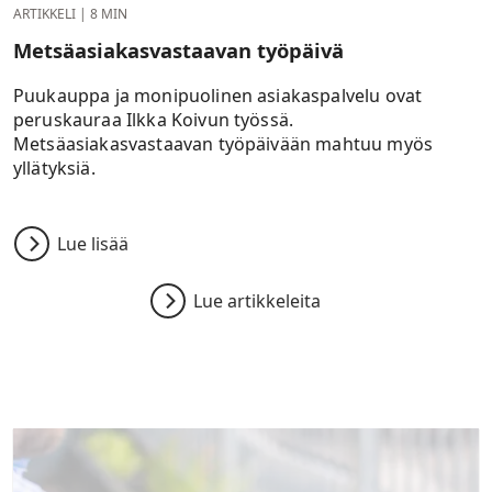
ARTIKKELI
|
8 MIN
Metsäasiakasvastaavan työpäivä
Puukauppa ja monipuolinen asiakaspalvelu ovat
peruskauraa Ilkka Koivun työssä.
Metsäasiakasvastaavan työpäivään mahtuu myös
yllätyksiä.
Lue lisää
Lue artikkeleita