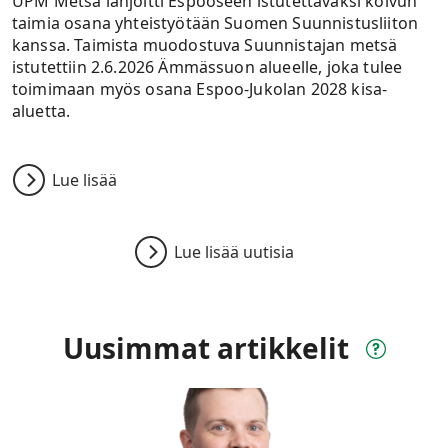
UPM Metsä lahjoitti Espooseen istutettavaksi koivun
taimia osana yhteistyötään Suomen Suunnistusliiton
kanssa. Taimista muodostuva Suunnistajan metsä
istutettiin 2.6.2026 Ämmässuon alueelle, joka tulee
toimimaan myös osana Espoo-Jukolan 2028 kisa-
aluetta.
Lue lisää
Lue lisää uutisia
Uusimmat artikkelit