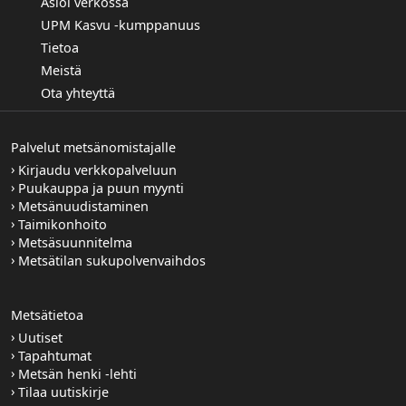
Asioi verkossa
UPM Kasvu -kumppanuus
Tietoa
Meistä
Ota yhteyttä
Palvelut metsänomistajalle
Kirjaudu verkkopalveluun
Puukauppa ja puun myynti
Metsänuudistaminen
Taimikonhoito
Metsäsuunnitelma
Metsätilan sukupolvenvaihdos
Metsätietoa
Uutiset
Tapahtumat
Metsän henki -lehti
Tilaa uutiskirje