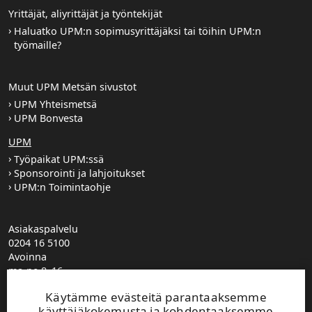
Yrittäjät, aliyrittäjät ja työntekijät
Haluatko UPM:n sopimusyrittäjäksi tai töihin UPM:n
työmaille?
Muut UPM Metsän sivustot
UPM Yhteismetsä
UPM Bonvesta
UPM
Työpaikat UPM:ssä
Sponsorointi ja lahjoitukset
UPM:n Toimintaohje
Asiakaspalvelu
0204 16 5100
Avoinna
ma-pe 8–16
UPM Metsä puhelinvaihde
Käytämme evästeitä parantaaksemme
0204 16 121
käyttäjäkokemusta ja kohdentaaksemme