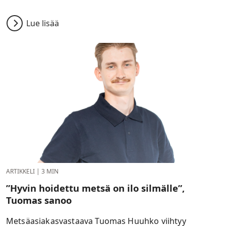
Lue lisää
ARTIKKELI
|
3 MIN
”Hyvin hoidettu metsä on ilo silmälle”,
Tuomas sanoo
Metsäasiakasvastaava Tuomas Huuhko viihtyy