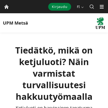
Kirjaudu
FI
UPM
Metsä
Tiedätkö, mikä on
ketjuluoti? Näin
varmistat
turvallisuutesi
hakkuutyömaalla
Ketjuluoti on harvinainen tapaturma