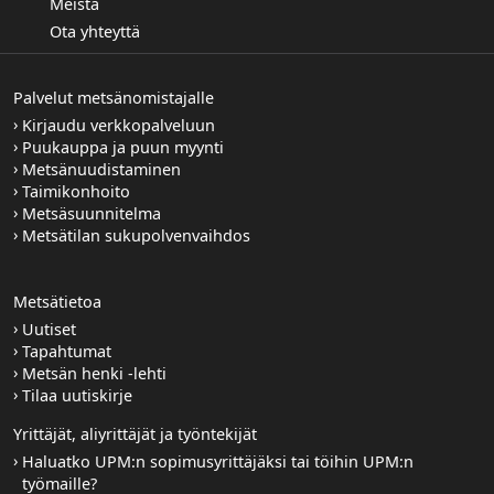
Meistä
Ota yhteyttä
Palvelut metsänomistajalle
Kirjaudu verkkopalveluun
Puukauppa ja puun myynti
Metsänuudistaminen
Taimikonhoito
Metsäsuunnitelma
Metsätilan sukupolvenvaihdos
Metsätietoa
Uutiset
Tapahtumat
Metsän henki -lehti
Tilaa uutiskirje
Yrittäjät, aliyrittäjät ja työntekijät
Haluatko UPM:n sopimusyrittäjäksi tai töihin UPM:n
työmaille?