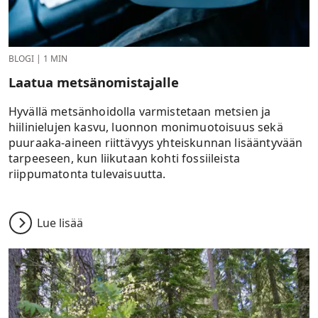
BLOGI
|
1 MIN
Laatua metsänomistajalle
Hyvällä metsänhoidolla varmistetaan metsien ja
hiilinielujen kasvu, luonnon monimuotoisuus sekä
puuraaka-aineen riittävyys yhteiskunnan lisääntyvään
tarpeeseen, kun liikutaan kohti fossiileista
riippumatonta tulevaisuutta.
Lue lisää