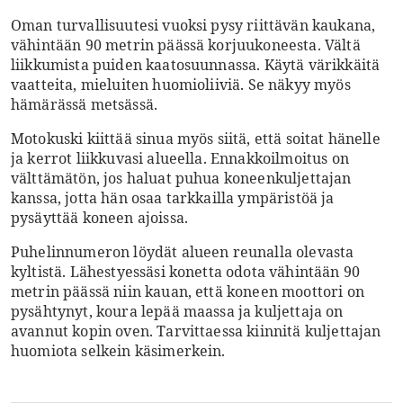
Oman turvallisuutesi vuoksi pysy riittävän kaukana,
vähintään 90 metrin päässä korjuukoneesta. Vältä
liikkumista puiden kaatosuunnassa. Käytä värikkäitä
vaatteita, mieluiten huomioliiviä. Se näkyy myös
hämärässä metsässä.
Motokuski kiittää sinua myös siitä, että soitat hänelle
ja kerrot liikkuvasi alueella. Ennakkoilmoitus on
välttämätön, jos haluat puhua koneenkuljettajan
kanssa, jotta hän osaa tarkkailla ympäristöä ja
pysäyttää koneen ajoissa.
Puhelinnumeron löydät alueen reunalla olevasta
kyltistä. Lähestyessäsi konetta odota vähintään 90
metrin päässä niin kauan, että koneen moottori on
pysähtynyt, koura lepää maassa ja kuljettaja on
avannut kopin oven. Tarvittaessa kiinnitä kuljettajan
huomiota selkein käsimerkein.