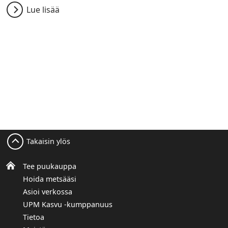
Lue lisää
Takaisin ylös
Tee puukauppa
Hoida metsääsi
Asioi verkossa
UPM Kasvu -kumppanuus
Tietoa