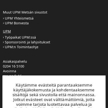
Muut UPM Metsän sivustot
UPM Yhteismetsä
UPM Bonvesta
UPM
Työpaikat UPM:ssä
Sponsorointi ja lahjoitukset
UPM:n Toimintaohje
Asiakaspalvelu
0204 16 5100
Avoinna
ma-pe 8–16
UPM Metsä puhelinvaihde
Käytämme evästeitä parantaaksemme
0204 16 121
käyttäjäkokemusta ja kohdentaaksemme
etunimi.sukunimi@upm.com
sisältöjä sekä sivustolla että mainonnassa.
Metsäasiakasvastaavien yhteystiedot
Jotkut evästeet ovat välttämättömiä, jotta
Metsäpalvelutoimistojen yhteystiedot
voimme tarjota luotettavaa palvelua ja
Jätä yhteydenottopyyntö