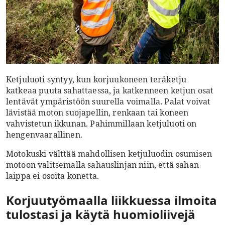
Ketjuluoti syntyy, kun korjuukoneen teräketju
katkeaa puuta sahattaessa, ja katkenneen ketjun osat
lentävät ympäristöön suurella voimalla. Palat voivat
lävistää moton suojapellin, renkaan tai koneen
vahvistetun ikkunan. Pahimmillaan ketjuluoti on
hengenvaarallinen.
Motokuski välttää mahdollisen ketjuluodin osumisen
motoon valitsemalla sahauslinjan niin, että sahan
laippa ei osoita konetta.
Korjuutyömaalla liikkuessa ilmoita
tulostasi ja käytä huomioliivejä