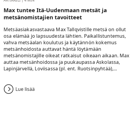
ARTIKKELI
|
4 MIN
Max tuntee Itä-Uudenmaan metsät ja
metsänomistajien tavoitteet
Metsäasiakasvastaava Max Tallqvistille metsä on ollut
osa elämää jo lapsuudesta lähtien. Paikallistuntemus,
vahva metsäalan koulutus ja käytännön kokemus
metsänhoidosta auttavat häntä löytämään
metsänomistajille oikeat ratkaisut oikeaan aikaan. Max
auttaa metsänhoidossa ja puukaupassa Askolassa,
Lapinjärvellä, Loviisassa (pl. ent. Ruotsinpyhtää),...
Lue lisää