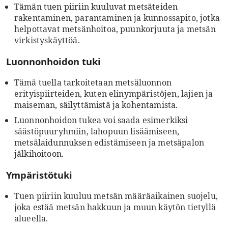
Tämän tuen piiriin kuuluvat metsäteiden
rakentaminen, parantaminen ja kunnossapito, jotka
helpottavat metsänhoitoa, puunkorjuuta ja metsän
virkistyskäyttöä.
Luonnonhoidon tuki
Tämä tuella tarkoitetaan metsäluonnon
erityispiirteiden, kuten elinympäristöjen, lajien ja
maiseman, säilyttämistä ja kohentamista.
Luonnonhoidon tukea voi saada esimerkiksi
säästöpuuryhmiin, lahopuun lisäämiseen,
metsälaidunnuksen edistämiseen ja metsäpalon
jälkihoitoon.
Ympäristötuki
Tuen piiriin kuuluu metsän määräaikainen suojelu,
joka estää metsän hakkuun ja muun käytön tietyllä
alueella.