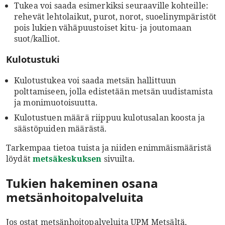
Tukea voi saada esimerkiksi seuraaville kohteille:
rehevät lehtolaikut, purot, norot, suoelinympäristöt
pois lukien vähäpuustoiset kitu- ja joutomaan
suot/kalliot.
Kulotustuki
Kulotustukea voi saada metsän hallittuun
polttamiseen, jolla edistetään metsän uudistamista
ja monimuotoisuutta.
Kulotustuen määrä riippuu kulotusalan koosta ja
säästöpuiden määrästä.
Tarkempaa tietoa tuista ja niiden enimmäismääristä
löydät
metsäkeskuksen
sivuilta.
Tukien hakeminen osana
metsänhoitopalveluita
Jos ostat metsänhoitopalveluita UPM Metsältä,