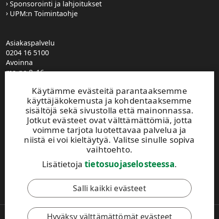
Sponsorointi ja lahjoitukset
UPM:n Toimintaohje
Asiakaspalvelu
0204 16 5100
Avoinna
ma-pe 8–16
UPM Metsä puhelinvaihde
Käytämme evästeitä parantaaksemme
0204 16 121
käyttäjäkokemusta ja kohdentaaksemme
etunimi.sukunimi@upm.com
sisältöjä sekä sivustolla että mainonnassa.
Metsäasiakasvastaavien yhteystiedot
Jotkut evästeet ovat välttämättömiä, jotta
Metsäpalvelutoimistojen yhteystiedot
voimme tarjota luotettavaa palvelua ja
Jätä yhteydenottopyyntö
niistä ei voi kieltäytyä. Valitse sinulle sopiva
Ilmoita muuttuneista yhteystiedoista
vaihtoehto.
Lisätietoja
tietosuojaselosteessa
.
Tämä sivusto on suojattu reCAPTCHA-palvelun avulla.
Tietosuoja
ja
käyttöehdot
.
Salli kaikki evästeet
Hyväksy välttämättömät evästeet