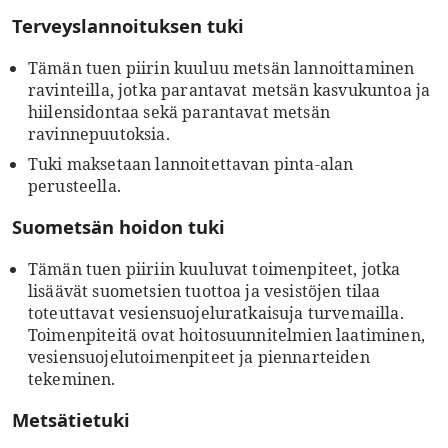
Terveyslannoituksen tuki
Tämän tuen piirin kuuluu metsän lannoittaminen
ravinteilla, jotka parantavat metsän kasvukuntoa ja
hiilensidontaa sekä parantavat metsän
ravinnepuutoksia.
Tuki maksetaan lannoitettavan pinta-alan
perusteella.
Suometsän hoidon tuki
Tämän tuen piiriin kuuluvat toimenpiteet, jotka
lisäävät suometsien tuottoa ja vesistöjen tilaa
toteuttavat vesiensuojeluratkaisuja turvemailla.
Toimenpiteitä ovat hoitosuunnitelmien laatiminen,
vesiensuojelutoimenpiteet ja piennarteiden
tekeminen.
Metsätietuki