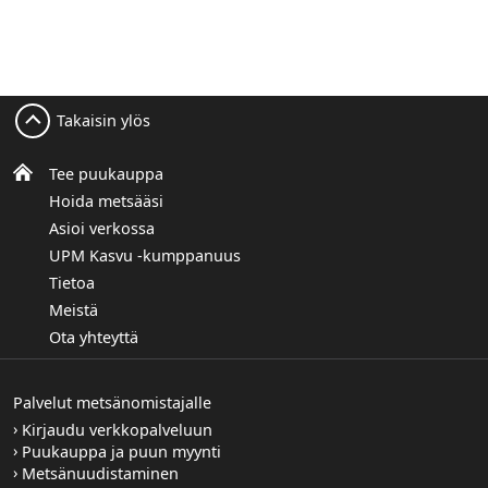
Takaisin ylös
Tee puukauppa
Hoida metsääsi
Asioi verkossa
UPM Kasvu -kumppanuus
Tietoa
Meistä
Ota yhteyttä
Palvelut metsänomistajalle
Kirjaudu verkkopalveluun
Puukauppa ja puun myynti
Metsänuudistaminen