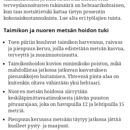
terveyslannoitusten tukimäärä on hehtaarikohtainen,
kun taas metsätietuki kattaa tietyn prosentin
kokonaiskustannuksista. Lue alta eri työlajien tuista.
Taimikon ja nuoren metsän hoidon tuki
Tuen piiriin kuuluvat taimikon harvennus, raivaus
ja pienpuun keruu, joilla edistetään metsän kasvua,
terveyttä ja monimuotoisuutta.
Taimikonhoidon kuvion minimikoko poistuu, mikä
mahdollistaa jatkossa jatkuvan kasvatuksen
pienaukkojen hoitamisen. Yhteensä pinta-alaa on
kuitenkin oltava vähintään yksi hehtaari.
Nuoren metsän hoidossa siirrytään
keskiläpimittavaatimuksesta jäävän puuston
pituusrajaan, joka on havupuilla 12 ja lehtipuilla 15
metriä.
Pienpuun keruussa metsään täytyy jatkossa jättää
kuolleet pysty- ja maapuut.