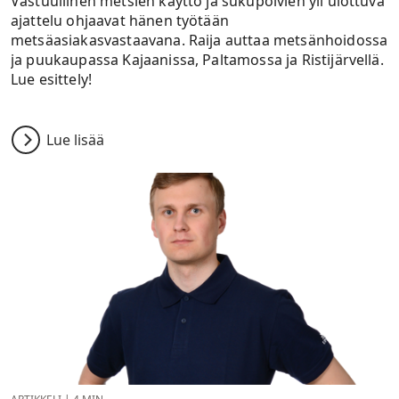
Vastuullinen metsien käyttö ja sukupolvien yli ulottuva
ajattelu ohjaavat hänen työtään
metsäasiakasvastaavana. Raija auttaa metsänhoidossa
ja puukaupassa Kajaanissa, Paltamossa ja Ristijärvellä.
Lue esittely!
Lue lisää