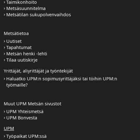
Taimikonhoito
Metsäsuunnitelma
Metsätilan sukupolvenvaihdos
Metsätietoa
Uutiset
Tapahtumat
Metsän henki -lehti
Tilaa uutiskirje
Yrittäjät, aliyrittäjät ja työntekijät
Haluatko UPM:n sopimusyrittäjäksi tai töihin UPM:n
työmaille?
Muut UPM Metsän sivustot
UPM Yhteismetsä
UPM Bonvesta
UPM
Työpaikat UPM:ssä