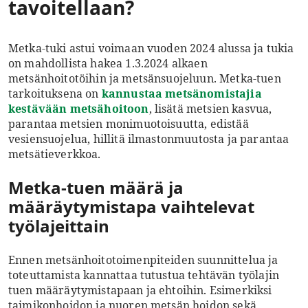
tavoitellaan?
Metka-tuki astui voimaan vuoden 2024 alussa ja tukia
on mahdollista hakea 1.3.2024 alkaen
metsänhoitotöihin ja metsänsuojeluun. Metka-tuen
tarkoituksena on
kannustaa metsänomistajia
kestävään metsähoitoon
, lisätä metsien kasvua,
parantaa metsien monimuotoisuutta, edistää
vesiensuojelua, hillitä ilmastonmuutosta ja parantaa
metsätieverkkoa.
Metka-tuen määrä ja
määräytymistapa vaihtelevat
työlajeittain
Ennen metsänhoitotoimenpiteiden suunnittelua ja
toteuttamista kannattaa tutustua tehtävän työlajin
tuen määräytymistapaan ja ehtoihin. Esimerkiksi
taimikonhoidon ja nuoren metsän hoidon sekä