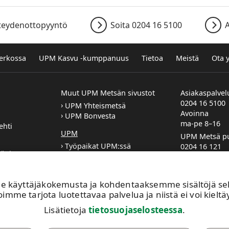
teydenottopyyntö
Soita 0204 16 5100
A
verkossa
UPM Kasvu -kumppanuus
Tietoa
Meistä
Ota 
Muut UPM Metsän sivustot
Asiakaspalvel
0204 16 5100
UPM Yhteismetsä
Avoinna
UPM Bonvesta
ma-pe 8–16
ehti
UPM
UPM Metsä pu
Työpaikat UPM:ssä
0204 16 121
jät ja
Sponsorointi ja lahjoitukset
etunimi.suk
UPM:n Toimintaohje
Metsäasiaka
n
yhteystiedot
käyttäjäkokemusta ja kohdentaaksemme sisältöjä sekä 
si tai töihin
Metsäpalvel
imme tarjota luotettavaa palvelua ja niistä ei voi kieltäy
e?
yhteystiedot
Lisätietoja
tietosuojaselosteessa
.
Jätä yhteyde
Ilmoita muut