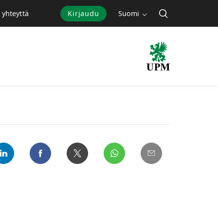
Kirjaudu
Suomi
 yhteyttä