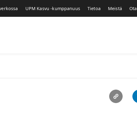
 verkossa
UPM Kasvu -kumppanuus
Tietoa
Meistä
Ota