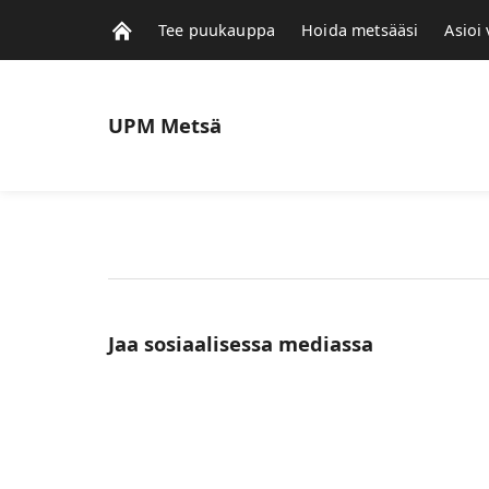
Tee puukauppa
Hoida metsääsi
Asioi
UPM
Metsä
Jaa sosiaalisessa mediassa