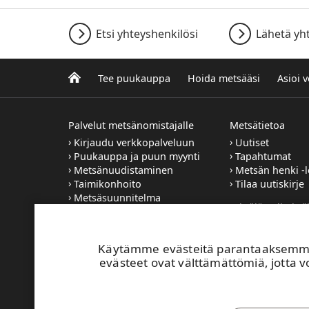
Etsi yhteyshenkilösi
Lähetä yh
Tee puukauppa
Hoida metsääsi
Asioi 
Palvelut metsänomistajalle
Metsätietoa
Kirjaudu verkkopalveluun
Uutiset
Puukauppa ja puun myynti
Tapahtumat
Metsänuudistaminen
Metsän henki -l
Taimikonhoito
Tilaa uutiskirje
Metsäsuunnitelma
Yrittäjät, aliyrittä
Metsätilan
työntekijät
sukupolvenvaihdos
Haluatko UPM:
Käytämme evästeitä parantaaksemme 
sopimusyrittäjäk
evästeet ovat välttämättömiä, jotta vo
UPM:n työmaill