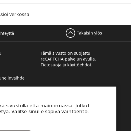
sioi verkossa
Takaisin ylös
yhteyttä
u
Tämä sivusto on suojattu
reCAPTCHA-palvelun avulla.
Tietosuoja
ja
käyttöehdot
.
helinvaihde
unimi@upm.com
svastaavien
sivustolla että mainonnassa. Jotkut
utoimistojen
tyä. Valitse sinulle sopiva vaihtoehto.
nottopyyntö
tuneista