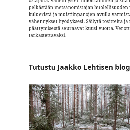
ostajalta. Vähennysten ilmoittaminen ja sit
pelkästään metsänomistajan huolellisuuden 
kulueristä ja muistiinpanojen avulla varmista
vähennykset hyödyksesi. Säilytä tositteita j
päättymisestä seuraavat kuusi vuotta. Verotta
tarkastettavaksi.
Tutustu Jaakko Lehtisen blog