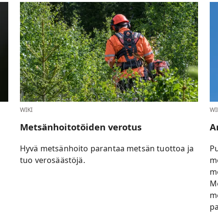
WIKI
WI
Metsänhoitotöiden verotus
A
Hyvä metsänhoito parantaa metsän tuottoa ja
Pu
tuo verosäästöjä.
me
me
Me
me
pa