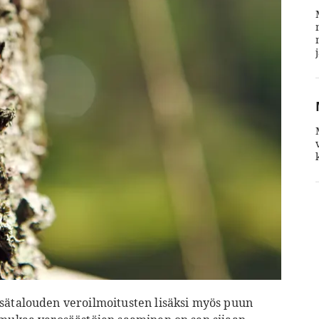
tsätalouden veroilmoitusten lisäksi myös puun