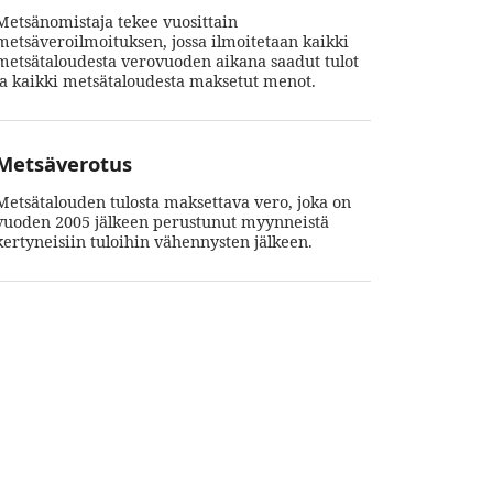
Metsänomistaja tekee vuosittain
metsäveroilmoituksen, jossa ilmoitetaan kaikki
metsätaloudesta verovuoden aikana saadut tulot
ja kaikki metsätaloudesta maksetut menot. ​
Metsäverotus
Metsätalouden tulosta maksettava vero, joka on
vuoden 2005 jälkeen perustunut myynneistä
kertyneisiin tuloihin vähennysten jälkeen.