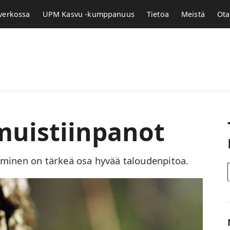
 verkossa
UPM Kasvu -kumppanuus
Tietoa
Meistä
Ota
uistiinpanot
minen on tärkeä osa hyvää taloudenpitoa.