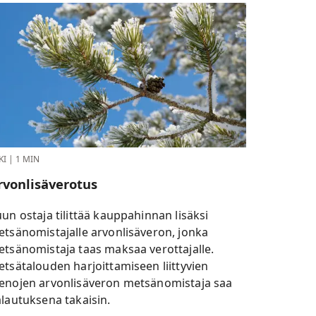
KI
|
1 MIN
rvonlisäverotus
un ostaja tilittää kauppahinnan lisäksi
tsänomistajalle arvonlisäveron, jonka
tsänomistaja taas maksaa verottajalle.
tsätalouden harjoittamiseen liittyvien
nojen arvonlisäveron metsänomistaja saa
lautuksena takaisin.