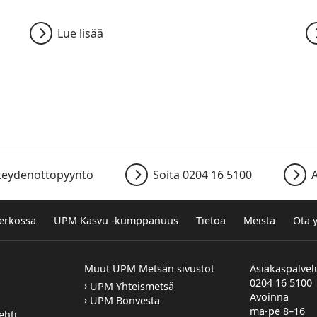
Lue lisää
teydenottopyyntö
Soita 0204 16 5100
A
verkossa
UPM Kasvu -kumppanuus
Tietoa
Meistä
Ota 
Muut UPM Metsän sivustot
Asiakaspalvel
0204 16 5100
UPM Yhteismetsä
Avoinna
UPM Bonvesta
ma-pe 8–16
ehti