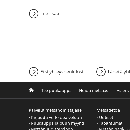
Lue lisää
Etsi yhteyshenkilösi
Lähetä yh
Tee puukauppa
Hoida metsääsi
Asioi 
Palvelut metsänomistajalle
Metsätietoa
Kirjaudu verkkopalveluun
Uutiset
Puukauppa ja puun myynti
Tapahtumat
Metsänuudistaminen
Metsän henki -l