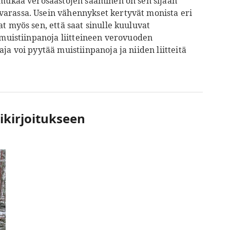
ä mukaa verosäästöjen saaminen on sen sijaan
varassa. Usein vähennykset kertyvät monista eri
t myös sen, että saat sinulle kuuluvat
a muistiinpanoja liitteineen verovuoden
ja voi pyytää muistiinpanoja ja niiden liitteitä
ikirjoitukseen