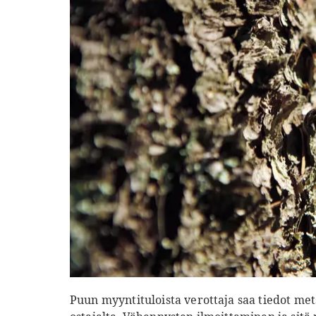
Puun myyntituloista verottaja saa tiedot me