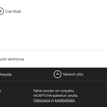
Lue lisää
sioi verkossa
Takaisin ylös
yhteyttä
u
Tämä sivusto on suojattu
reCAPTCHA-palvelun avulla.
Tietosuoja
ja
käyttöehdot
.