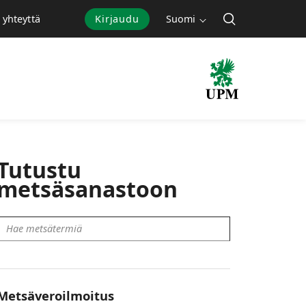
Kirjaudu
Suomi
 yhteyttä
Tutustu
metsäsanastoon
Metsäveroilmoitus