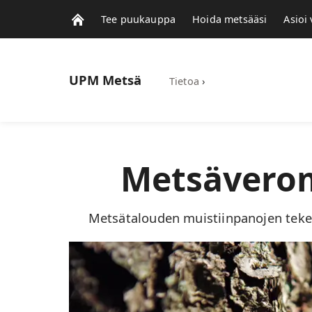
Tee puukauppa
Hoida metsääsi
Asioi
UPM
Metsä
Tietoa
›
Metsäverom
Metsätalouden muistiinpanojen teke