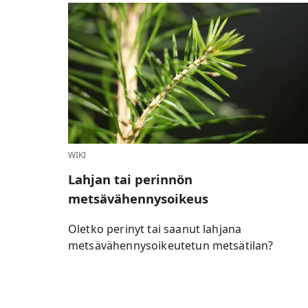
WIKI
Lahjan tai perinnön
metsävähennysoikeus
Oletko perinyt tai saanut lahjana
metsävähennysoikeutetun metsätilan?