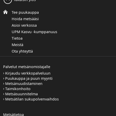
Tee puukauppa
Hoida metsääsi
Asioi verkossa
UPM Kasvu -kumppanuus
Tietoa
Meistä
Ota yhteyttä
Palvelut metsänomistajalle
Kirjaudu verkkopalveluun
Puukauppa ja puun myynti
Metsänuudistaminen
Taimikonhoito
Metsäsuunnitelma
Metsätilan sukupolvenvaihdos
Metsätietoa