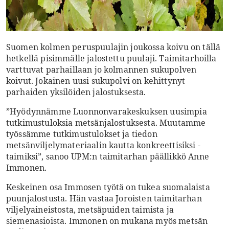
Suomen kolmen peruspuulajin joukossa ­koivu on tällä
hetkellä pisimmälle ­jalostettu puulaji. Taimitarhoilla
varttuvat parhaillaan jo kolmannen sukupolven
koivut. Jokainen uusi sukupolvi on kehittynyt
parhaiden yksilöiden jalostuksesta.
”Hyödynnämme Luonnonvarakeskuksen uusimpia
tutkimustuloksia metsänjalostuksesta. Muutamme
työssämme tutkimustulokset ja tiedon
metsänviljelymateriaalin kautta konkreettisiksi ­
taimiksi”, sanoo UPM:n taimitarhan päällikkö Anne
Immonen.
Keskeinen osa Immosen työtä on tukea suomalaista
puunjalostusta. Hän vastaa Joroisten taimitarhan
viljelyaineistosta, metsäpuiden taimista ja
siemenasioista. Immonen on mukana myös metsän