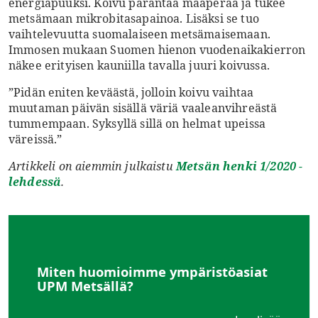
energiapuuksi. Koivu ­parantaa maaperää ja tukee
metsämaan mikrobitasapainoa. Lisäksi se tuo
vaihtelevuutta suomalaiseen metsämaisemaan.
Immosen mukaan Suomen hienon vuodenaikakierron
näkee erityisen kauniilla tavalla juuri koivussa.
”Pidän eniten keväästä, jolloin koivu vaihtaa
muutaman päivän sisällä väriä vaaleanvihreästä
tummempaan. Syksyllä sillä on helmat upeissa
väreissä.”
Artikkeli on aiemmin julkaistu
Metsän henki 1/2020 -
lehdessä
.
Miten huomioimme ympäristöasiat
UPM Metsällä?