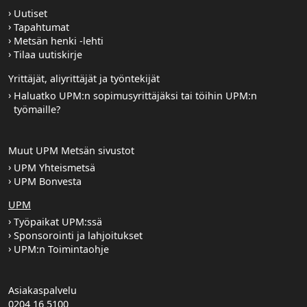
Uutiset
Tapahtumat
Metsän henki -lehti
Tilaa uutiskirje
Yrittäjät, aliyrittäjät ja työntekijät
Haluatko UPM:n sopimusyrittäjäksi tai töihin UPM:n
työmaille?
Muut UPM Metsän sivustot
UPM Yhteismetsä
UPM Bonvesta
UPM
Työpaikat UPM:ssä
Sponsorointi ja lahjoitukset
UPM:n Toimintaohje
Asiakaspalvelu
0204 16 5100