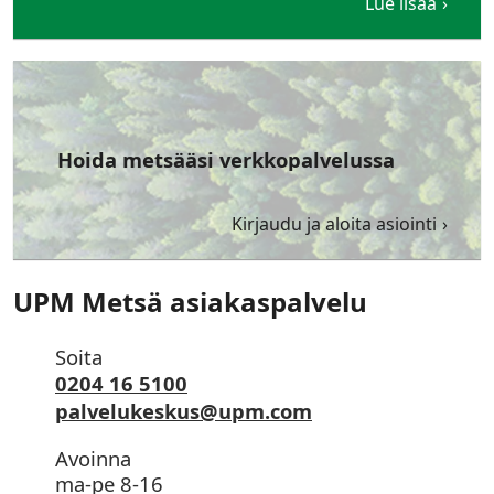
Lue lisää
Hoida metsääsi verkkopalvelussa
Kirjaudu ja aloita asiointi
UPM Metsä asiakaspalvelu
Soita
0204 16 5100
palvelukeskus@upm.com
Avoinna
ma-pe 8-16