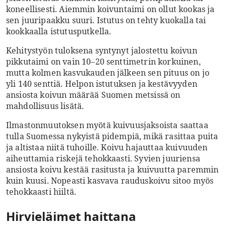
koneellisesti. Aiemmin koivuntaimi on ollut kookas ja
sen juuripaakku suuri. Istutus on tehty kuokalla tai
kookkaalla istutusputkella.
Kehitystyön tuloksena syntynyt jalostettu koivun
pikkutaimi on vain 10–20 senttimetrin korkuinen,
mutta kolmen kasvukauden jälkeen sen pituus on jo
yli 140 senttiä. Helpon istutuksen ja kestävyyden
ansiosta koivun määrää Suomen metsissä on
mahdollisuus lisätä.
Ilmastonmuutoksen myötä kuivuusjaksoista saattaa
tulla Suomessa nykyistä pidempiä, mikä rasittaa puita
ja altistaa niitä tuhoille. Koivu hajauttaa kuivuuden
aiheuttamia riskejä tehokkaasti. Syvien juuriensa
ansiosta koivu kestää ­rasitusta ja kuivuutta paremmin
kuin kuusi. Nopeasti kasvava rauduskoivu
sitoo myös
tehokkaasti hiiltä.
Hirvieläimet haittana