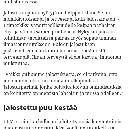
uudistamisessa.
Jalostetun puun hyötyjä on helppo listata. Se on
monikäyttöisempi ja terveempi kuin jalostamaton. ­
Esimerkiksi vaneriteollisuudelle kelpaa parhaiten
ehyt ja vähäoksainen puutavara. Nykyisin jalostus­
toiminnan tavoitteissa painaa myös sopeutuminen
ilmastonmuutokseen. Puiden jalostuksen
päätavoitteena on kuitenkin aina tehdä niistä
terveempiä. Ilman terveyttä ei ole kasvua, Immonen
muistuttaa.
”Vaikka puhumme jalostuksesta, se ei tarkoita, että
metsiimme olisi ­tuotu mitään ulkopuolista.
Jalostusperimä, jonka pohjalta koivun ominaisuuksia
on kehitetty, on metsistä lähtöisin ja
puissa edelleen.”
Jalostettu puu kestää
UPM:n taimitarhalla on kehitetty uusia koivuntaimia,
joiden istutus onnistuu käsityönä, pottiputkella tai ­