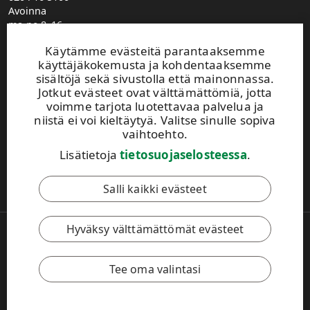
Avoinna
ma-pe 8–16
UPM Metsä puhelinvaihde
Käytämme evästeitä parantaaksemme
0204 16 121
käyttäjäkokemusta ja kohdentaaksemme
etunimi.sukunimi@upm.com
sisältöjä sekä sivustolla että mainonnassa.
Metsäasiakasvastaavien yhteystiedot
Jotkut evästeet ovat välttämättömiä, jotta
Metsäpalvelutoimistojen yhteystiedot
voimme tarjota luotettavaa palvelua ja
Jätä yhteydenottopyyntö
niistä ei voi kieltäytyä. Valitse sinulle sopiva
Ilmoita muuttuneista yhteystiedoista
vaihtoehto.
Lisätietoja
tietosuojaselosteessa
.
Tämä sivusto on suojattu reCAPTCHA-palvelun avulla.
Tietosuoja
ja
käyttöehdot
.
Salli kaikki evästeet
Hyväksy välttämättömät evästeet
Copyright © 2026 UPM. Kaikki oikeudet pidätetään.
Käyttöehdot
Tietosuojaseloste
Evästeasetukset
Tee oma valintasi