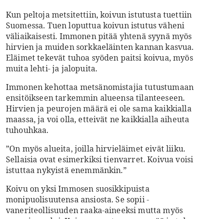
Kun peltoja metsitettiin, koivun istutusta tuettiin
Suomessa. Tuen loputtua koivun istutus väheni
väliaikaisesti. Immonen ­pitää yhtenä syynä myös
hirvien ja muiden sorkkaeläinten kannan kasvua.
Eläimet tekevät tuhoa syöden paitsi koivua, myös
muita lehti- ja jalopuita.
Immonen kehottaa metsänomistajia tutustumaan
ensitöikseen tarkemmin alueensa tilanteeseen.
Hirvien ja peurojen määrä ei ole sama kaikkialla
maassa, ja voi olla, etteivät ne kaikkialla aiheuta
tuhouhkaa.
”On myös alueita, joilla hirvieläimet eivät liiku.
Sellaisia ovat esimerkiksi tien­varret. Koivua voisi
istuttaa nykyistä enemmänkin.”
Koivu on yksi Immosen suosikki­puista
monipuolisuutensa ansiosta. Se sopii ­
vaneriteollisuuden raaka-­aineeksi mutta myös