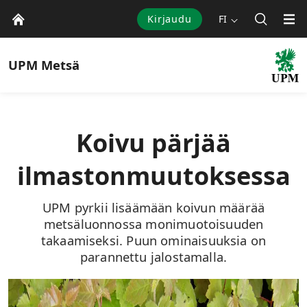
Kirjaudu
FI
UPM
Metsä
Koivu pärjää
ilmastonmuutoksessa
UPM pyrkii lisäämään ­koivun määrää
metsäluonnossa monimuotoisuuden
takaamiseksi. Puun ominaisuuksia on
parannettu jalostamalla.