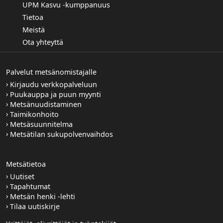
UPM Kasvu -kumppanuus
Tietoa
Meistä
Ota yhteyttä
Palvelut metsänomistajalle
Kirjaudu verkkopalveluun
Puukauppa ja puun myynti
Metsänuudistaminen
Taimikonhoito
Metsäsuunnitelma
Metsätilan sukupolvenvaihdos
Metsätietoa
Uutiset
Tapahtumat
Metsän henki -lehti
Tilaa uutiskirje