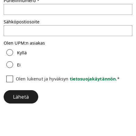
Puhelinnumero
Sähköpostiosoite
Olen UPM:n asiakas
Kyllä
Ei
Olen lukenut ja hyväksyn
tietosuojakäytännön.
*
Lähetä