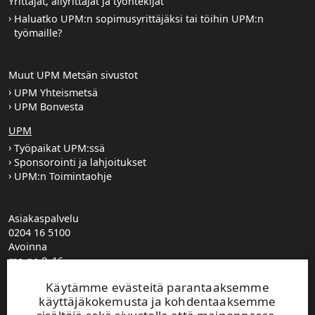
Yrittäjät, aliyrittäjät ja työntekijät
Haluatko UPM:n sopimusyrittäjäksi tai töihin UPM:n
työmaille?
Muut UPM Metsän sivustot
UPM Yhteismetsä
UPM Bonvesta
UPM
Työpaikat UPM:ssä
Sponsorointi ja lahjoitukset
UPM:n Toimintaohje
Asiakaspalvelu
0204 16 5100
Avoinna
ma-pe 8–16
UPM Metsä puhelinvaihde
Käytämme evästeitä parantaaksemme
0204 16 121
käyttäjäkokemusta ja kohdentaaksemme
etunimi.sukunimi@upm.com