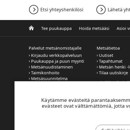
Etsi yhteyshenkilösi
Lähetä yh
Tee puukauppa
Hoida metsääsi
Asioi 
Palvelut metsänomistajalle
Metsätietoa
Kirjaudu verkkopalveluun
Uutiset
Puukauppa ja puun myynti
Tapahtumat
Metsänuudistaminen
Metsän henki -l
Taimikonhoito
Tilaa uutiskirje
Metsäsuunnitelma
Yrittäjät, aliyrittä
Metsätilan
työntekijät
sukupolvenvaihdos
Haluatko UPM:
Käytämme evästeitä parantaaksemme 
sopimusyrittäjäk
evästeet ovat välttämättömiä, jotta vo
UPM:n työmaill