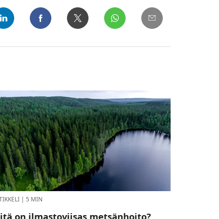
TIKKELI
|
5 MIN
itä on ilmastoviisas metsänhoito?