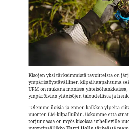
Kisojen yksi tärkeimmistä tavoitteista on jä
ympäristöystävällinen kilpailutapahtuma sekä
UPM on mukana monissa yhteisöhankkeissa, jo
ympäröivien yhteisöjen taloudellista ja henk
”Olemme iloisia ja ennen kaikkea ylpeitä si
nuorten EM-kilpailuihin. Uskomme että str
torjunnassa on myös kisoissa urheileville nuo
myyntipäällikkö
Harri Hollo
tärkeästä teem