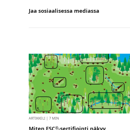
Jaa sosiaalisessa mediassa
ARTIKKELI
|
7 MIN
Miten FSC
-sertifiointi näkyy
®