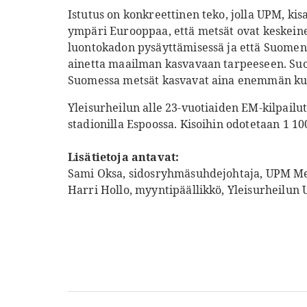
Istutus on konkreettinen teko, jolla UPM, kis
ympäri Eurooppaa, että metsät ovat keskeinen
luontokadon pysäyttämisessä ja että Suomen 
ainetta maailman kasvavaan tarpeeseen. Suo
Suomessa metsät kasvavat aina enemmän kui
Yleisurheilun alle 23-vuotiaiden EM-kilpailu
stadionilla Espoossa. Kisoihin odotetaan 1 100
Lisätietoja antavat:
Sami Oksa, sidosryhmäsuhdejohtaja, UPM Met
Harri Hollo, myyntipäällikkö, Yleisurheilun 