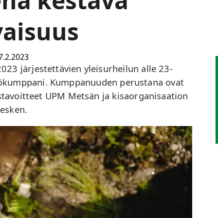
ena kestävä
vaisuus
7.2.2023
3 järjestettävien yleisurheilun alle 23-
työkumppani. Kumppanuuden perustana ovat
ustavoitteet UPM Metsän ja kisaorganisaation
esken.