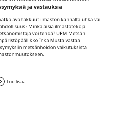
ysymyksiä ja vastauksia
atko avohakkuut ilmaston kannalta uhka vai
hdollisuus? Minkälaisia ilmastotekoja
etsänomistaja voi tehdä? UPM Metsän
päristöpäällikkö Inka Musta vastaa
symyksiin metsänhoidon vaikutuksista
lmastonmuutokseen.
Lue lisää