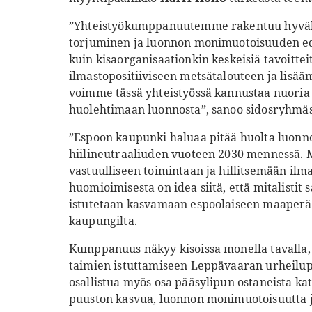
”Yhteistyökumppanuutemme rakentuu hyvälle
torjuminen ja luonnon monimuotoisuuden ed
kuin kisaorganisaationkin keskeisiä tavoitte
ilmastopositiiviseen metsätalouteen ja lis
voimme tässä yhteistyössä kannustaa nuoria
huolehtimaan luonnosta”, sanoo sidosryhmä
”Espoon kaupunki haluaa pitää huolta luonn
hiilineutraaliuden vuoteen 2030 mennessä.
vastuulliseen toimintaan ja hillitsemään il
huomioimisesta on idea siitä, että mitalistit
istutetaan kasvamaan espoolaiseen maaperää
kaupungilta.
Kumppanuus näkyy kisoissa monella tavalla, 
taimien istuttamiseen Leppävaaran urheilupu
osallistua myös osa pääsylipun ostaneista ka
puuston kasvua, luonnon monimuotoisuutta j