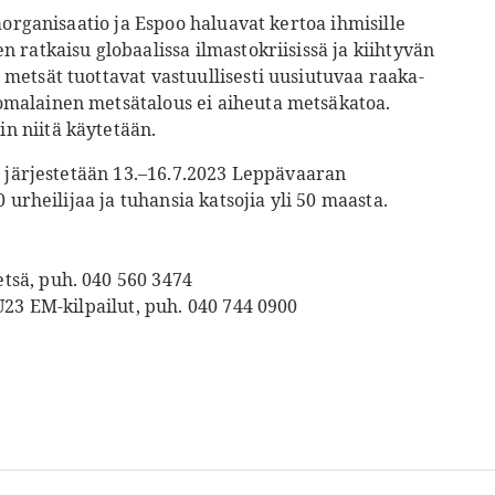
aorganisaatio ja Espoo haluavat kertoa ihmisille
 ratkaisu globaalissa ilmastokriisissä ja kiihtyvän
metsät tuottavat vastuullisesti uusiutuvaa raaka-
malainen metsätalous ei aiheuta metsäkatoa.
n niitä käytetään.
t järjestetään 13.–16.7.2023 Leppävaaran
 urheilijaa ja tuhansia katsojia yli 50 maasta.
sä, puh. 040 560 3474
U23 EM-kilpailut, puh. 040 744 0900