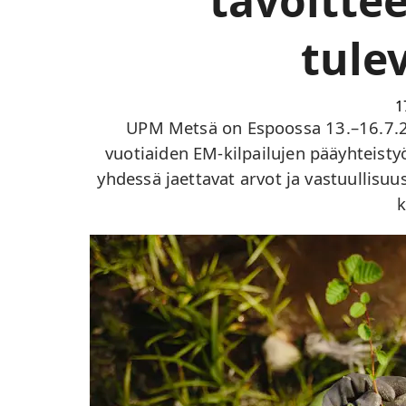
tavoitte
tule
1
UPM Metsä on Espoossa 13.–16.7.202
vuotiaiden EM-kilpailujen pääyhteis
yhdessä jaettavat arvot ja vastuullisu
k