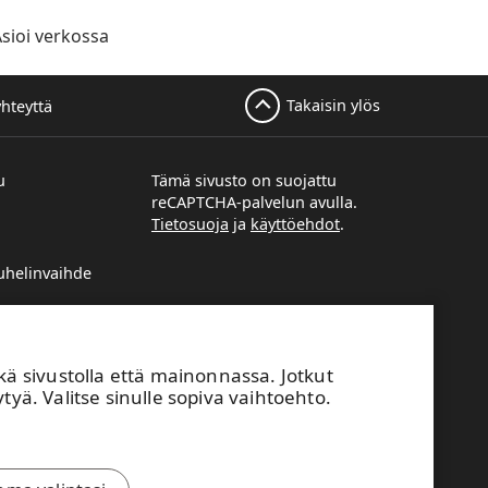
sioi verkossa
Takaisin ylös
yhteyttä
u
Tämä sivusto on suojattu
reCAPTCHA-palvelun avulla.
Tietosuoja
ja
käyttöehdot
.
helinvaihde
unimi@upm.com
svastaavien
sivustolla että mainonnassa. Jotkut
utoimistojen
tyä. Valitse sinulle sopiva vaihtoehto.
nottopyyntö
tuneista
sta