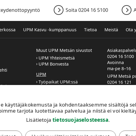
teydenottopyyntö
Soita 0204 16 5100
A
verkossa
UPM Kasvu -kumppanuus
Tietoa
Meistä
Ota 
Muut UPM Metsän sivustot
Asiakaspalvel
0204 16 5100
UPM Yhteismetsä
Avoinna
UPM Bonvesta
ma-pe 8–16
ehti
UPM
UPM Metsä pu
Työpaikat UPM:ssä
0204 16 121
jät ja
Sponsorointi ja lahjoitukset
etunimi.suk
UPM:n Toimintaohje
Metsäasiaka
n
yhteystiedot
käyttäjäkokemusta ja kohdentaaksemme sisältöjä sekä 
si tai töihin
Metsäpalvel
imme tarjota luotettavaa palvelua ja niistä ei voi kieltäy
e?
yhteystiedot
Lisätietoja
tietosuojaselosteessa
.
Jätä yhteyde
Ilmoita muut
yhteystiedoi