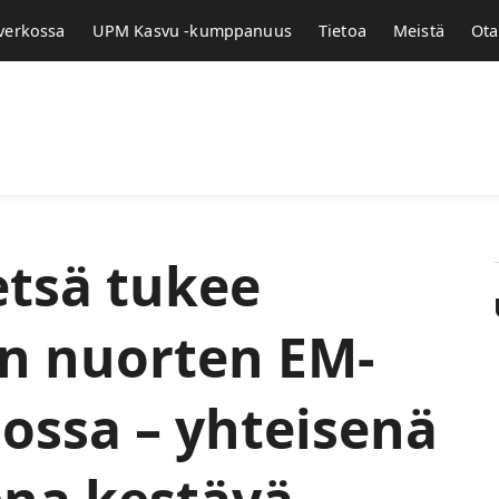
 verkossa
UPM Kasvu -kumppanuus
Tietoa
Meistä
Ota
tsä tukee
un nuorten EM-
oossa – yhteisenä