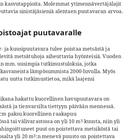
in kasvutappioita. Molemmat ytimennävertäjälajit
ttavia sinistäjäsieniä alentaen puutavaran arvoa.
istoajat puutavaralle
 ja kuusipuutavara tulee poistaa metsästä ja
i levitä metsätuhoja aiheuttavia hyönteisiä. Vuoden
an mm. uusimpia tutkimustuloksia, jotka
t kasvaneista lämpösummista 2000-luvulla. Myös
atu uutta tutkimustietoa, mikä laajensi
aikana hakattu kuorellinen havupuutavara on
ästä ja tienvarsilta tiettyyn päivään mennessä.
0 cm paksu kuorellinen raakapuu
ssä tai välivarastossa on yli 10 m
kuusta, niin yli
3
ahingoittuneet puut on poistettava metsiköstä tai
salta yli 20 m
:n menevä puusto on poistettava
3