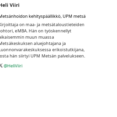
Heli Viiri
Metsänhoidon kehityspäällikkö, UPM metsä
Kirjoittaja on maa- ja metsätaloustieteiden
tohtori, eMBA. Hän on työskennellyt
aikaisemmin muun muassa
Metsäkeskuksen aluejohtajana ja
Luonnonvarakeskuksessa erikoistutkijana,
josta hän siirtyi UPM Metsän palvelukseen.
@HeliViiri