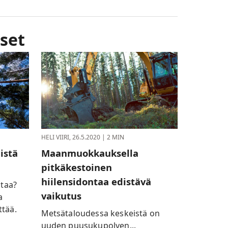
set
HELI VIIRI,
26.5.2020
| 2 MIN
istä
Maanmuokkauksella
pitkäkestoinen
hiilensidontaa edistävä
itaa?
vaikutus
a
ttää.
Metsätaloudessa keskeistä on
uuden puusukupolven...