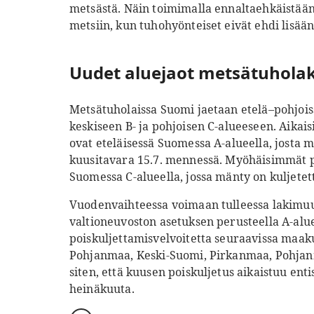
metsästä. Näin toimimalla ennaltaehkäistään
metsiin, kun tuhohyönteiset eivät ehdi lisää
Uudet aluejaot metsätuholak
Metsätuholaissa Suomi jaetaan etelä–pohjois
keskiseen B- ja pohjoisen C-alueeseen. Aik
ovat eteläisessä Suomessa A-alueella, josta m
kuusitavara 15.7. mennessä. Myöhäisimmät 
Suomessa C-alueella, jossa mänty on kuljetett
Vuodenvaihteessa voimaan tulleessa lakimuuto
valtioneuvoston asetuksen perusteella A-al
poiskuljettamisvelvoitetta seuraavissa maak
Pohjanmaa, Keski-Suomi, Pirkanmaa, Pohjanm
siten, että kuusen poiskuljetus aikaistuu en
heinäkuuta.