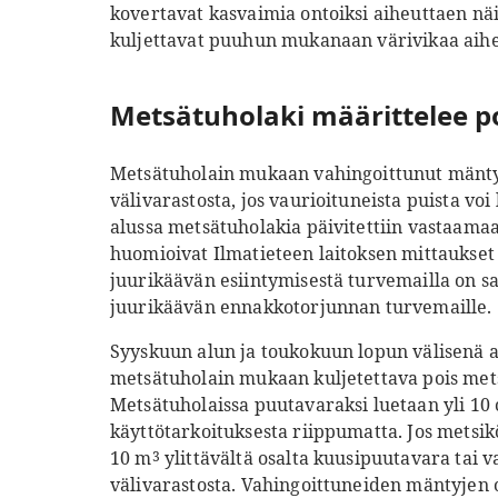
kovertavat kasvaimia ontoiksi aiheuttaen nä
kuljettavat puuhun mukanaan värivikaa aiheu
Metsätuholaki määrittelee po
Metsätuholain mukaan vahingoittunut mänty-
välivarastosta, jos vaurioituneista puista vo
alussa metsätuholakia päivitettiin vastaama
huomioivat Ilmatieteen laitoksen mittaukse
juurikäävän esiintymisestä turvemailla on sa
juurikäävän ennakkotorjunnan turvemaille.
Syyskuun alun ja toukokuun lopun välisenä 
metsätuholain mukaan kuljetettava pois mets
Metsätuholaissa puutavaraksi luetaan yli 1
käyttötarkoituksesta riippumatta. Jos metsikö
10 m
ylittävältä osalta kuusipuutavara tai v
3
välivarastosta. Vahingoittuneiden mäntyjen o