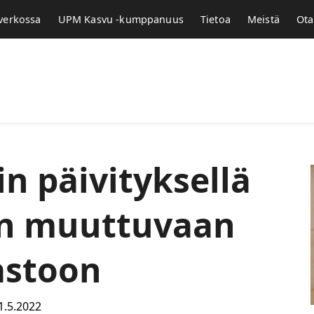
 verkossa
UPM Kasvu -kumppanuus
Tietoa
Meistä
Ota
n päivityksellä
n muuttuvaan
astoon
1.5.2022