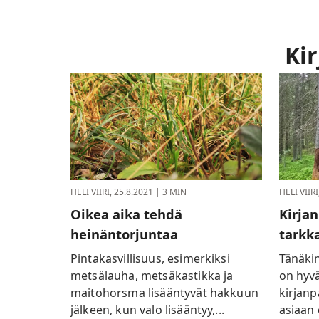
Ki
HELI VIIRI,
25.8.2021
| 3 MIN
HELI VIIRI
Oikea aika tehdä
Kirja
heinäntorjuntaa
tarkka
Pintakasvillisuus, esimerkiksi
Tänäki
metsälauha, metsäkastikka ja
on hyvä
maitohorsma lisääntyvät hakkuun
kirjanp
jälkeen, kun valo lisääntyy,...
asiaan 