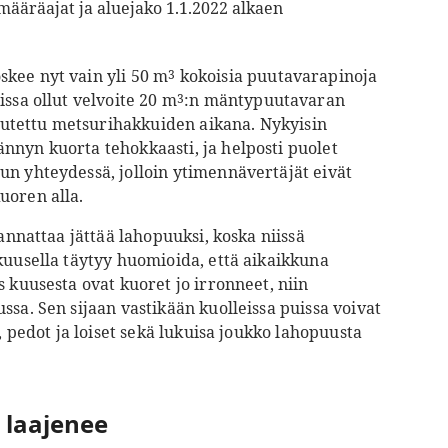
määräajat ja aluejako 1.1.2022 alkaen
kee nyt vain yli 50 m
kokoisia puutavarapinoja
3
issa ollut velvoite 20 m
:n mäntypuutavaran
3
oteutettu metsurihakkuiden aikana. Nykyisin
nnyn kuorta tehokkaasti, ja helposti puolet
un yhteydessä, jolloin ytimennävertäjät eivät
uoren alla.
kannattaa jättää lahopuuksi, koska niissä
kuusella täytyy huomioida, että aikaikkuna
 kuusesta ovat kuoret jo irronneet, niin
ssa. Sen sijaan vastikään kuolleissa puissa voivat
, pedot ja loiset sekä lukuisa joukko lahopuusta
 laajenee