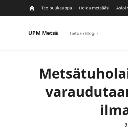
Tee puukauppa
Hoida metsääsi
Asioi
UPM
Metsä
Tietoa
›
Blogi
›
Metsätuholai
varaudutaa
ilm
3