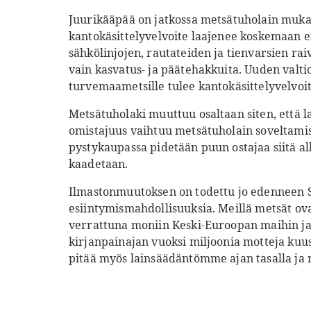
Juurikääpää on jatkossa metsätuholain muka
kantokäsittelyvelvoite laajenee koskemaan 
sähkölinjojen, rautateiden ja tienvarsien rai
vain kasvatus- ja päätehakkuita. Uuden valt
turvemaametsille tulee kantokäsittelyvelvoi
Metsätuholaki muuttuu osaltaan siten, että l
omistajuus vaihtuu metsätuholain soveltami
pystykaupassa pidetään puun ostajaa siitä 
kaadetaan.
Ilmastonmuutoksen on todettu jo edenneen 
esiintymismahdollisuuksia. Meillä metsät o
verrattuna moniin Keski-Euroopan maihin ja 
kirjanpainajan vuoksi miljoonia motteja kuus
pitää myös lainsäädäntömme ajan tasalla ja 