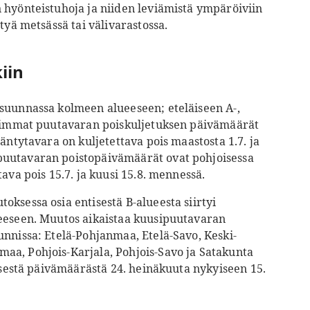
 hyönteistuhoja ja niiden leviämistä ympäröiviin
ntyä metsässä tai välivarastossa.
iin
suunnassa kolmeen alueeseen; eteläiseen A-,
aisimmat puutavaran poiskuljetuksen päivämäärät
äntytavara on kuljetettava pois maastosta 1.7. ja
puutavaran poistopäivämäärät ovat pohjoisessa
ava pois 15.7. ja kuusi 15.8. mennessä.
ksessa osia entisestä B-alueesta siirtyi
ueeseen. Muutos aikaistaa kuusipuutavaran
unnissa: Etelä-Pohjanmaa, Etelä-Savo, Keski-
aa, Pohjois-Karjala, Pohjois-Savo ja Satakunta
tisestä päivämäärästä 24. heinäkuuta nykyiseen 15.