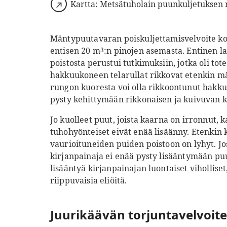
Kartta: Metsätuholain puunkuljetuksen 
Mäntypuutavaran poiskuljettamisvelvoite kos
entisen 20 m
:n pinojen asemasta. Entinen la
3
poistosta perustui tutkimuksiin, jotka oli t
hakkuukoneen telarullat rikkovat etenkin mä
rungon kuoresta voi olla rikkoontunut hakku
pysty kehittymään rikkonaisen ja kuivuvan k
Jo kuolleet puut, joista kaarna on irronnut, 
tuhohyönteiset eivät enää lisäänny. Etenkin 
vaurioituneiden puiden poistoon on lyhyt. Jos
kirjanpainaja ei enää pysty lisääntymään puu
lisääntyä kirjanpainajan luontaiset viholliset
riippuvaisia eliöitä.
Juurikäävän torjuntavelvoite