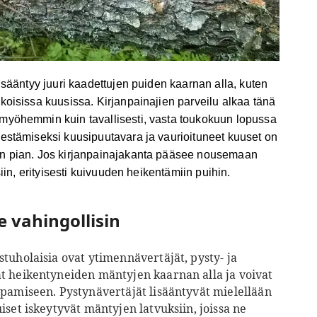
isääntyy juuri kaadettujen puiden kaarnan alla, kuten
koisissa kuusissa.
Kirjanpainajien parveilu alkaa tänä
myöhemmin kuin tavallisesti, vasta toukokuun lopussa
estämiseksi kuusipuutavara ja vaurioituneet kuuset on
n pian.
Jos kirjanpainajakanta pääsee nousemaan
iin, erityisesti kuivuuden heikentämiin puihin.
 vahingollisin
tuholaisia ovat ytimennävertäjät, pysty- ja
t heikentyneiden mäntyjen kaarnan alla ja voivat
ppamiseen. Pystynävertäjät lisääntyvät mielellään
set iskeytyvät mäntyjen latvuksiin, joissa ne