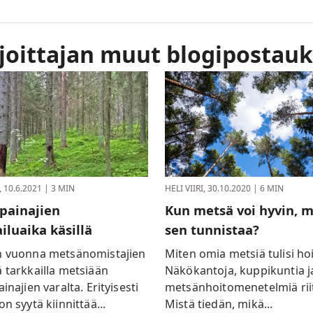
rjoittajan muut blogipostauk
,
10.6.2021
| 3 MIN
HELI VIIRI,
30.10.2020
| 6 MIN
npainajien
Kun metsä voi hyvin, m
iluaika käsillä
sen tunnistaa?
n vuonna metsänomistajien
Miten omia metsiä tulisi ho
 tarkkailla metsiään
Näkökantoja, kuppikuntia j
ainajien varalta. Erityisesti
metsänhoitomenetelmiä rii
on syytä kiinnittää...
Mistä tiedän, mikä...