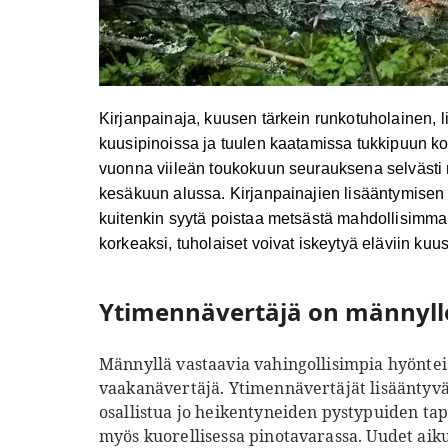
Kirjanpainaja, kuusen tärkein runkotuholainen, l
kuusipinoissa ja tuulen kaatamissa tukkipuun ko
vuonna viileän toukokuun seurauksena selvästi 
kesäkuun alussa. Kirjanpainajien lisääntymisen 
kuitenkin syytä poistaa metsästä mahdollisimma
korkeaksi, tuholaiset voivat iskeytyä eläviin kuus
Ytimennävertäjä on männylle
Männyllä vastaavia vahingollisimpia hyönteis
vaakanävertäjä. Ytimennävertäjät lisääntyvä
osallistua jo heikentyneiden pystypuiden ta
myös kuorellisessa pinotavarassa. Uudet aikui