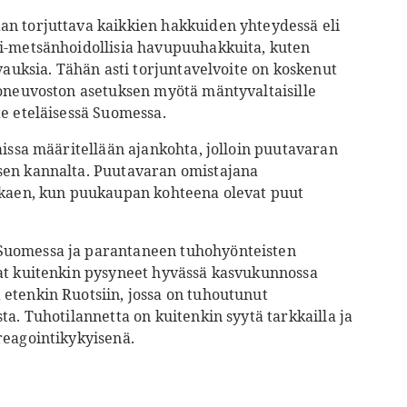
an torjuttava kaikkien hakkuiden yhteydessä eli
ei-metsänhoidollisia havupuuhakkuita, kuten
vauksia. Tähän asti torjuntavelvoite on koskenut
ioneuvoston asetuksen myötä mäntyvaltaisille
te eteläisessä Suomessa.
aissa määritellään ajankohta, jolloin puutavaran
sen kannalta. Puutavaran omistajana
alkaen, kun puukaupan kohteena olevat puut
Suomessa ja parantaneen tuhohyönteisten
vat kuitenkin pysyneet hyvässä kasvukunnossa
etenkin Ruotsiin, jossa on tuhoutunut
ta. Tuhotilannetta on kuitenkin syytä tarkkailla ja
reagointikykyisenä.