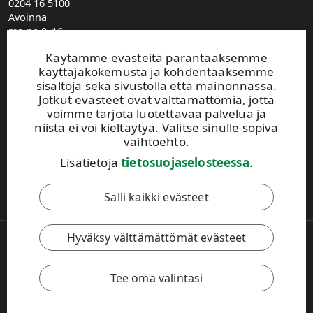
0204 16 5100
Avoinna
ma-pe 8–16
UPM Metsä puhelinvaihde
Käytämme evästeitä parantaaksemme
0204 16 121
käyttäjäkokemusta ja kohdentaaksemme
etunimi.sukunimi@upm.com
sisältöjä sekä sivustolla että mainonnassa.
Metsäasiakasvastaavien yhteystiedot
Jotkut evästeet ovat välttämättömiä, jotta
Metsäpalvelutoimistojen yhteystiedot
voimme tarjota luotettavaa palvelua ja
Jätä yhteydenottopyyntö
niistä ei voi kieltäytyä. Valitse sinulle sopiva
Ilmoita muuttuneista yhteystiedoista
vaihtoehto.
Lisätietoja
tietosuojaselosteessa
.
Tämä sivusto on suojattu reCAPTCHA-palvelun avulla.
Tietosuoja
ja
käyttöehdot
.
Salli kaikki evästeet
Hyväksy välttämättömät evästeet
Copyright © 2026 UPM. Kaikki oikeudet pidätetään.
Käyttöehdot
Tietosuojaseloste
Evästeasetukset
Tee oma valintasi