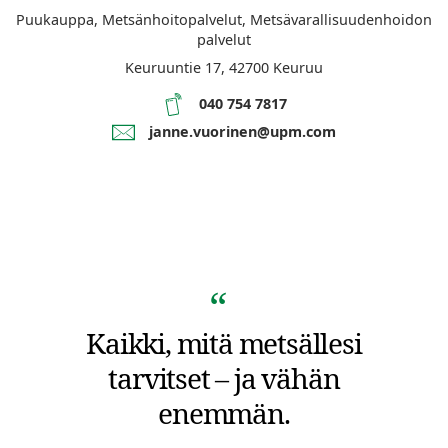
Puukauppa, Metsänhoitopalvelut, Metsävarallisuudenhoidon
palvelut
Keuruuntie 17,
42700
Keuruu
040 754 7817
janne.vuorinen@upm.com
Kaikki, mitä metsällesi
tarvitset – ja vähän
enemmän.