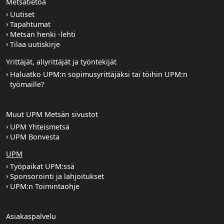
Metsätietoa
Uutiset
Tapahtumat
Metsän henki -lehti
Tilaa uutiskirje
Yrittäjät, aliyrittäjät ja työntekijät
Haluatko UPM:n sopimusyrittäjäksi tai töihin UPM:n
työmaille?
Muut UPM Metsän sivustot
UPM Yhteismetsä
UPM Bonvesta
UPM
Työpaikat UPM:ssä
Sponsorointi ja lahjoitukset
UPM:n Toimintaohje
Asiakaspalvelu