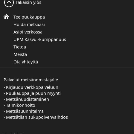
Takaisin ylös
Tee puukauppa
Hoida metsääsi
Asioi verkossa
UPM Kasvu -kumppanuus
Tietoa
Meistä
Ota yhteyttä
Palvelut metsänomistajalle
Kirjaudu verkkopalveluun
Puukauppa ja puun myynti
Metsänuudistaminen
Taimikonhoito
Metsäsuunnitelma
Metsätilan sukupolvenvaihdos