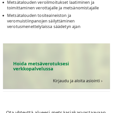
Metsätalouden veroilmoitukset laatiminen ja
toimittaminen verottajalle ja metsänomistajalle
Metsätalouden tositeaineiston ja
veromuistiinpanojen säilyttäminen
verotusmenettelylaissa säädetyn ajan
Hoida metsäverotuksesi
verkkopalvelussa
Kirjaudu ja aloita asiointi
Ota yhteyttä alueesi metsäasiakasvastaavaan.