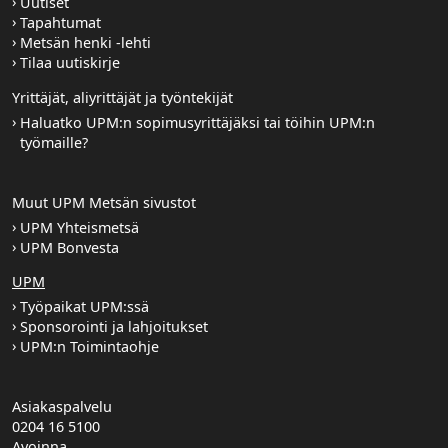
Uutiset
Tapahtumat
Metsän henki -lehti
Tilaa uutiskirje
Yrittäjät, aliyrittäjät ja työntekijät
Haluatko UPM:n sopimusyrittäjäksi tai töihin UPM:n
työmaille?
Muut UPM Metsän sivustot
UPM Yhteismetsä
UPM Bonvesta
UPM
Työpaikat UPM:ssä
Sponsorointi ja lahjoitukset
UPM:n Toimintaohje
Asiakaspalvelu
0204 16 5100
Avoinna