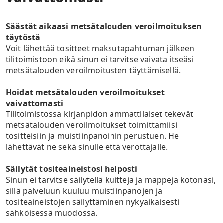
Säästät aikaasi metsätalouden veroilmoituksen
täytöstä
Voit lähettää tositteet maksutapahtuman jälkeen
tilitoimistoon eikä
sinun ei tarvitse vaivata itseäsi
metsätalouden veroilmoitusten täyttämisellä.
Hoidat metsätalouden veroilmoitukset
vaivattomasti
Tilitoimistossa kirjanpidon ammattilaiset tekevät
metsätalouden veroilmoitukset toimittamiisi
tositteisiin ja muistiinpanoihin perustuen. He
lähettävät ne sekä sinulle että verottajalle.
Säilytät tositeaineistosi helposti
Sinun ei tarvitse säilytellä kuitteja ja mappeja kotonasi,
sillä palveluun kuuluu muistiinpanojen ja
tositeaineistojen säilyttäminen nykyaikaisesti
sähköisessä muodossa.