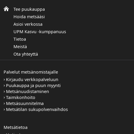
Tee puukauppa
Hoida metsääsi
Asioi verkossa
UPM Kasvu -kumppanuus
Tietoa
Meistä
Ota yhteyttä
Palvelut metsänomistajalle
Kirjaudu verkkopalveluun
Puukauppa ja puun myynti
Metsänuudistaminen
Taimikonhoito
Metsäsuunnitelma
Metsätilan sukupolvenvaihdos
Metsätietoa