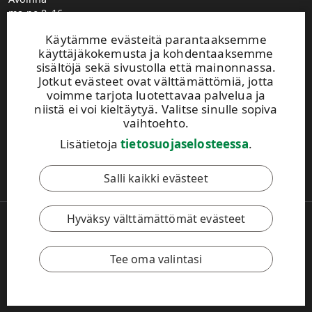
ma-pe 8–16
UPM Metsä puhelinvaihde
Käytämme evästeitä parantaaksemme
0204 16 121
käyttäjäkokemusta ja kohdentaaksemme
etunimi.sukunimi@upm.com
sisältöjä sekä sivustolla että mainonnassa.
Metsäasiakasvastaavien yhteystiedot
Jotkut evästeet ovat välttämättömiä, jotta
Metsäpalvelutoimistojen yhteystiedot
voimme tarjota luotettavaa palvelua ja
Jätä yhteydenottopyyntö
niistä ei voi kieltäytyä. Valitse sinulle sopiva
Ilmoita muuttuneista yhteystiedoista
vaihtoehto.
Lisätietoja
tietosuojaselosteessa
.
Tämä sivusto on suojattu reCAPTCHA-palvelun avulla.
Tietosuoja
ja
käyttöehdot
.
Salli kaikki evästeet
Hyväksy välttämättömät evästeet
Copyright © 2026 UPM. Kaikki oikeudet pidätetään.
Käyttöehdot
Tietosuojaseloste
Evästeasetukset
Tee oma valintasi