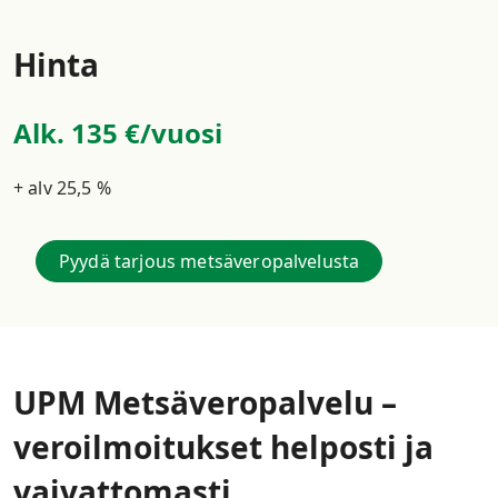
Hinta
Alk. 135 €/vuosi
+ alv 25,5 %
Pyydä tarjous metsäveropalvelusta
UPM Metsäveropalvelu –
veroilmoitukset helposti ja
vaivattomasti