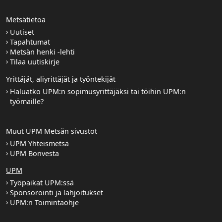
Metsätietoa
Uutiset
Tapahtumat
Metsän henki -lehti
Tilaa uutiskirje
Yrittäjät, aliyrittäjät ja työntekijät
Haluatko UPM:n sopimusyrittäjäksi tai töihin UPM:n
työmaille?
Muut UPM Metsän sivustot
UPM Yhteismetsä
UPM Bonvesta
UPM
Työpaikat UPM:ssä
Sponsorointi ja lahjoitukset
UPM:n Toimintaohje