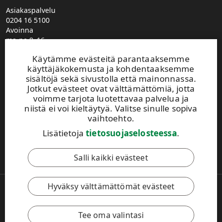
Asiakaspalvelu
0204 16 5100
Avoinna
ma-pe 8–16
UPM Metsä puhelinvaihde
Käytämme evästeitä parantaaksemme
0204 16 121
käyttäjäkokemusta ja kohdentaaksemme
etunimi.sukunimi@upm.com
sisältöjä sekä sivustolla että mainonnassa.
Metsäasiakasvastaavien yhteystiedot
Jotkut evästeet ovat välttämättömiä, jotta
Metsäpalvelutoimistojen yhteystiedot
voimme tarjota luotettavaa palvelua ja
Jätä yhteydenottopyyntö
niistä ei voi kieltäytyä. Valitse sinulle sopiva
Ilmoita muuttuneista yhteystiedoista
vaihtoehto.
Lisätietoja
tietosuojaselosteessa
.
Tämä sivusto on suojattu reCAPTCHA-palvelun avulla.
Tietosuoja
ja
käyttöehdot
.
Salli kaikki evästeet
Hyväksy välttämättömät evästeet
Copyright © 2026 UPM. Kaikki oikeudet pidätetään.
Käyttöehdot
Tietosuojaseloste
Evästeasetukset
Tee oma valintasi