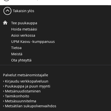
Takaisin ylös
Tee puukauppa
Hoida metsääsi
Asioi verkossa
UPM Kasvu -kumppanuus
Tietoa
Meistä
Ota yhteyttä
Palvelut metsänomistajalle
Kirjaudu verkkopalveluun
Puukauppa ja puun myynti
Metsänuudistaminen
Taimikonhoito
Metsäsuunnitelma
Metsätilan sukupolvenvaihdos