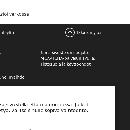
sioi verkossa
Takaisin ylös
yhteyttä
u
Tämä sivusto on suojattu
reCAPTCHA-palvelun avulla.
Tietosuoja
ja
käyttöehdot
.
helinvaihde
unimi@upm.com
svastaavien
sivustolla että mainonnassa. Jotkut
utoimistojen
tyä. Valitse sinulle sopiva vaihtoehto.
nottopyyntö
tuneista