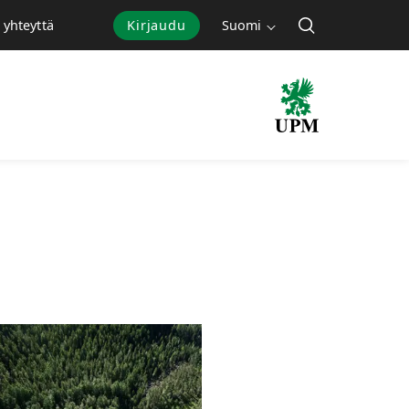
Kirjaudu
Suomi
 yhteyttä