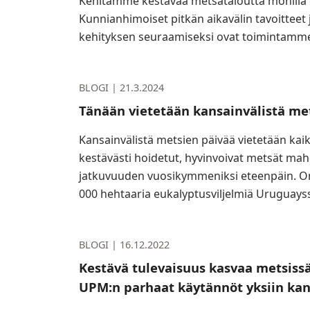
Kehitämme kestävää metsätaloutta monilla eri o
Kunnianhimoiset pitkän aikavälin tavoitteet j
kehityksen seuraamiseksi ovat toimintamme
BLOGI |
21.3.2024
Tänään vietetään kansainvälistä me
Kansainvälistä metsien päivää vietetään kai
kestävästi hoidetut, hyvinvoivat metsät ma
jatkuvuuden vuosikymmeniksi eteenpäin. 
000 hehtaaria eukalyptusviljelmiä Uruguayss
BLOGI |
16.12.2022
Kestävä tulevaisuus kasvaa metsissä
UPM:n parhaat käytännöt yksiin kan