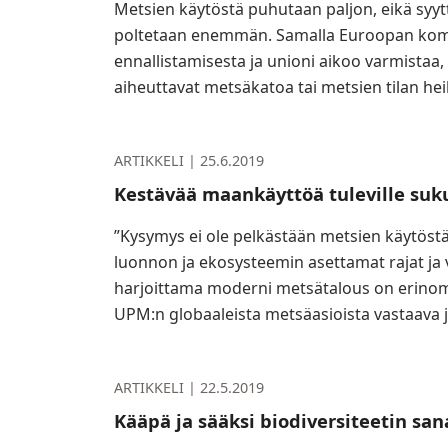
Metsien käytöstä puhutaan paljon, eikä syytt
poltetaan enemmän. Samalla Euroopan komi
ennallistamisesta ja unioni aikoo varmistaa, 
aiheuttavat metsäkatoa tai metsien tilan he
ARTIKKELI |
25.6.2019
Kestävää maankäyttöä tuleville suku
”Kysymys ei ole pelkästään metsien käytö
luonnon ja ekosysteemin asettamat rajat j
harjoittama moderni metsätalous on erinom
UPM:n globaaleista metsäasioista vastaava j
ARTIKKELI |
22.5.2019
Kääpä ja sääksi biodiversiteetin sa