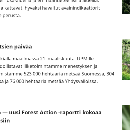
sa-alueilla ja eri maantieteellisillä alueilla.
a kattavat, hyväksi havaitut avainindikaattorit
 perusta.
tsien päivää
kkialla maailmassa 21. maaliskuuta. UPM:lle
hdollistavat liiketoimintamme menestyksen ja
Omistamme 523 000 hehtaaria metsää Suomessa, 304
a ja 76 000 hehtaaria metsää Yhdysvalloissa.
 — uusi Forest Action -raportti kokoaa
siin