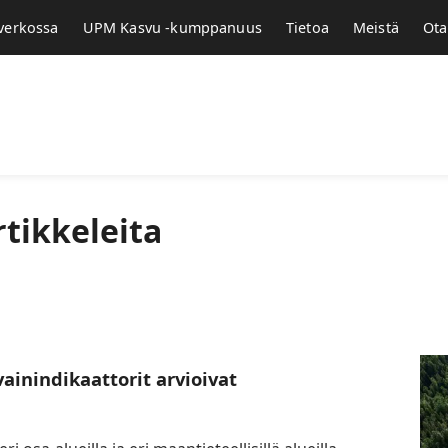
 verkossa
UPM Kasvu -kumppanuus
Tietoa
Meistä
Ota
rtikkeleita
vainindikaattorit arvioivat