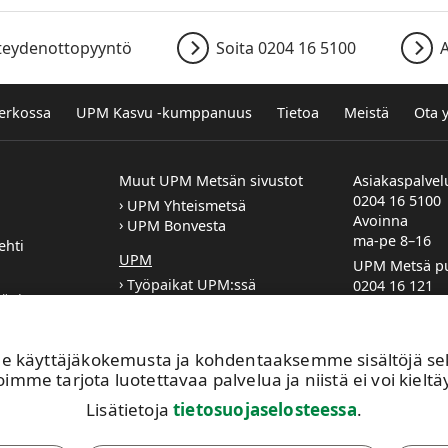
teydenottopyyntö
Soita 0204 16 5100
A
verkossa
UPM Kasvu -kumppanuus
Tietoa
Meistä
Ota 
Muut UPM Metsän sivustot
Asiakaspalvel
0204 16 5100
UPM Yhteismetsä
Avoinna
UPM Bonvesta
ma-pe 8–16
ehti
UPM
UPM Metsä pu
Työpaikat UPM:ssä
0204 16 121
jät ja
Sponsorointi ja lahjoitukset
etunimi.suk
UPM:n Toimintaohje
Metsäasiaka
n
yhteystiedot
käyttäjäkokemusta ja kohdentaaksemme sisältöjä sekä 
si tai töihin
Metsäpalvel
imme tarjota luotettavaa palvelua ja niistä ei voi kieltäy
e?
yhteystiedot
Lisätietoja
tietosuojaselosteessa
.
Jätä yhteyde
Ilmoita muut