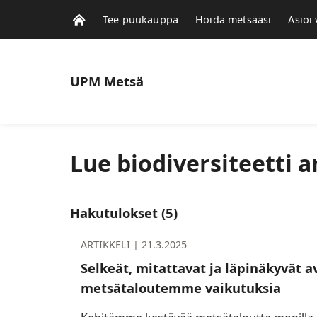
Tee puukauppa
Hoida metsääsi
Asioi
UPM
Metsä
Lue biodiversiteetti a
Hakutulokset
(5)
ARTIKKELI |
21.3.2025
Selkeät, mitattavat ja läpinäkyvät a
metsätaloutemme vaikutuksia